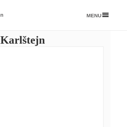
in
MENU
 Karlštejn