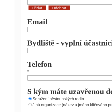
Email
Bydliště - vyplní účastn
Telefon
*
S kým máte uzavřenou d
Sdružení pěstounských rodin
Jiná organizace (název a jméno klíčového pr