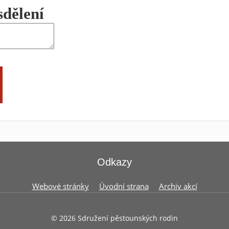
sdělení
Odkazy
Webové stránky
Úvodní strana
Archiv akcí
© 2026 Sdružení pěstounských rodin