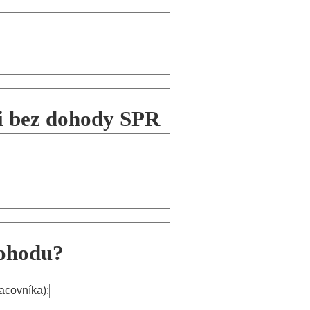
íci bez dohody SPR
ohodu?
acovníka):